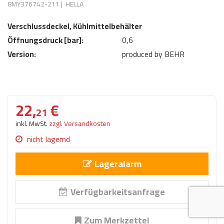
8MY376742-211
|
HELLA
AdBlue
ANMELDEN
Lecksuchtechnik
Klimaanlage
Stecker für Injektore
Verschlussdeckel, Kühlmittelbehälter
Werkstattausrüstung 
REGISTRIEREN
Öffnungsdruck [bar]:
0,6
Spülung/Reinigung
Kühlung
Ersatzeile/Einzelteile
Reiniger/ Verbrauchsm
Version:
produced by BEHR
MERKZETTEL
Werkzeuge & kleine He
Elektrik
Dichtmasse
zum B2B Shop
Kältemittelidentifikatio
Kupplung/-anbauteile
für Werkstattkunden
Prüföl Dieselprüfständ
22,
€
Lokring
Abgasanlage
21
Öle
inkl. MwSt.
zzgl. Versandkosten
Fittinge/ Schlauchansc
Wischerblätter
nicht lagernd
Schläuche
Benzineinspritzung
Lageralarm
Weitere Kategorien
Verfügbarkeitsanfrage
Zum Merkzettel