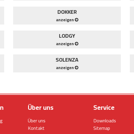
DOKKER
anzeigen
LODGY
anzeigen
SOLENZA
anzeigen
en
Über uns
Service
ng
Über uns
Downloads
Kontakt
Sitemap