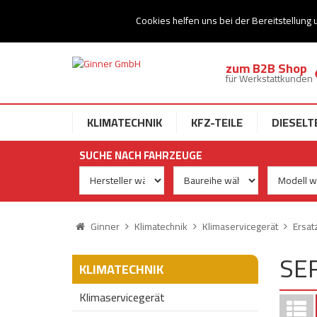
Ihr Speziallist für Dieseltechnik
Cookies helfen uns bei der Bereitstellung 
zum B2B Shop
für Werkstattkunden
KLIMATECHNIK
KFZ-TEILE
DIESELT
SUCHE NACH FAHRZEUGE
Ginner
Klimatechnik
Klimaservicegerät
Ersat
SE
KLIMATECHNIK
Klimaservicegerät