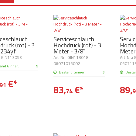
iceschlauch
Serviceschlauch
Servi
ruck (rot) - 3
Hochdruck (rot) - 3
Hochdr
1234yf
Meter - 3/8"
Meter 
.: GIN113053
Art-Nr.: GIN113048
Art-Nr.:
06071016002
060711
and Ginner:
5
Bestand Ginner:
3
Besta
€
*
91
83,
€
*
89,
74
9