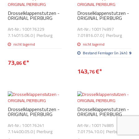
AdBlue
ANMELDEN
Lecksuchtechnik
Klimaanlage
Stecker für Injektore
Drosselklappenstutzen -
Drosselklappenstutzen -
Werkstattausrüstung 
ORIGINAL PIERBURG
ORIGINAL PIERBURG
REGISTRIEREN
Spülung/Reinigung
Kühlung
Ersatzeile/Einzelteile
Art-Nr.: 100176229
Art-Nr.: 100174897
Reiniger/ Verbrauchsm
7.14015.06.0
|
Pierburg
7.01816.07.0
|
Pierburg
MERKZETTEL
Werkzeuge & kleine He
Elektrik
nicht lagernd
nicht lagernd
Dichtmasse
zum B2B Shop
Kältemittelidentifikatio
Kupplung/-anbauteile
Bestand Fernlager (in 24h):
9
für Werkstattkunden
Prüföl Dieselprüfständ
73,
€
*
86
Lokring
Abgasanlage
143,
€
*
76
Öle
Fittinge/ Schlauchansc
Wischerblätter
Schläuche
Benzineinspritzung
Drosselklappenstutzen -
Drosselklappenstutzen -
Weitere Kategorien
ORIGINAL PIERBURG
ORIGINAL PIERBURG
Art-Nr.: 100176241
Art-Nr.: 100174885
7.14400.05.0
|
Pierburg
7.01754.10.0
|
Pierburg