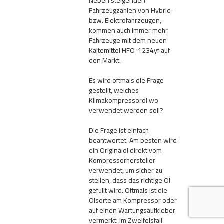
Neben steigenden
AdBlue
Fahrzeugzahlen von Hybrid-
ANMELDEN
Lecksuchtechnik
Klimaanlage
Stecker für Injektore
bzw. Elektrofahrzeugen,
Werkstattausrüstung 
kommen auch immer mehr
REGISTRIEREN
Spülung/Reinigung
Kühlung
Ersatzeile/Einzelteile
Fahrzeuge mit dem neuen
Reiniger/ Verbrauchsm
Kältemittel HFO-1234yf auf
MERKZETTEL
den Markt.
Werkzeuge & kleine He
Elektrik
Dichtmasse
Es wird oftmals die Frage
zum B2B Shop
Kältemittelidentifikatio
Kupplung/-anbauteile
für Werkstattkunden
gestellt, welches
Prüföl Dieselprüfständ
Klimakompressoröl wo
Lokring
Abgasanlage
verwendet werden soll?
Öle
Die Frage ist einfach
Fittinge/ Schlauchansc
Wischerblätter
beantwortet. Am besten wird
Schläuche
ein Originalöl direkt vom
Benzineinspritzung
Kompressorhersteller
verwendet, um sicher zu
Weitere Kategorien
stellen, dass das richtige Öl
gefüllt wird. Oftmals ist die
Ölsorte am Kompressor oder
auf einen Wartungsaufkleber
vermerkt. Im Zweifelsfall