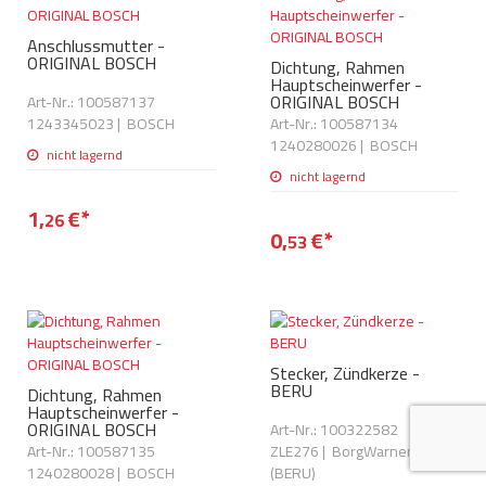
AdBlue
ANMELDEN
Lecksuchtechnik
Klimaanlage
Stecker für Injektore
Anschlussmutter -
Werkstattausrüstung 
ORIGINAL BOSCH
Dichtung, Rahmen
REGISTRIEREN
Hauptscheinwerfer -
Spülung/Reinigung
Kühlung
Ersatzeile/Einzelteile
ORIGINAL BOSCH
Art-Nr.: 100587137
Reiniger/ Verbrauchsm
1243345023
|
BOSCH
Art-Nr.: 100587134
MERKZETTEL
Werkzeuge & kleine He
Elektrik
1240280026
|
BOSCH
nicht lagernd
Dichtmasse
zum B2B Shop
nicht lagernd
Kältemittelidentifikatio
Kupplung/-anbauteile
für Werkstattkunden
Prüföl Dieselprüfständ
1,
€
*
26
0,
€
*
Lokring
Abgasanlage
53
Öle
Fittinge/ Schlauchansc
Wischerblätter
Schläuche
Benzineinspritzung
Stecker, Zündkerze -
Weitere Kategorien
BERU
Dichtung, Rahmen
Hauptscheinwerfer -
ORIGINAL BOSCH
Art-Nr.: 100322582
Art-Nr.: 100587135
ZLE276
|
BorgWarner
1240280028
|
BOSCH
(BERU)