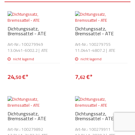
AdBlue
ANMELDEN
Lecksuchtechnik
Klimaanlage
Stecker für Injektore
Werkstattausrüstung 
REGISTRIEREN
Spülung/Reinigung
Kühlung
Ersatzeile/Einzelteile
Dichtungssatz,
Dichtungssatz,
Reiniger/ Verbrauchsm
Bremssattel - ATE
Bremssattel - ATE
MERKZETTEL
Werkzeuge & kleine He
Elektrik
Dichtmasse
Art-Nr.: 100279949
Art-Nr.: 100279755
zum B2B Shop
13.0441-6002.2
|
ATE
11.0441-4807.2
|
ATE
Kältemittelidentifikatio
Kupplung/-anbauteile
für Werkstattkunden
Prüföl Dieselprüfständ
nicht lagernd
nicht lagernd
Lokring
Abgasanlage
Öle
24,
€
*
7,
€
*
50
62
Fittinge/ Schlauchansc
Wischerblätter
Schläuche
Benzineinspritzung
Weitere Kategorien
Dichtungssatz,
Dichtungssatz,
Bremssattel - ATE
Bremssattel - ATE
Art-Nr.: 100279892
Art-Nr.: 100279911