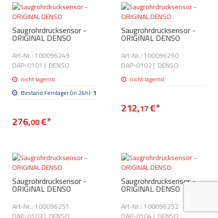
AdBlue
ANMELDEN
Lecksuchtechnik
Klimaanlage
Stecker für Injektore
Werkstattausrüstung 
Saugrohrdrucksensor -
Saugrohrdrucksensor -
REGISTRIEREN
ORIGINAL DENSO
ORIGINAL DENSO
Spülung/Reinigung
Kühlung
Ersatzeile/Einzelteile
Reiniger/ Verbrauchsm
Art-Nr.: 100096249
Art-Nr.: 100096250
MERKZETTEL
Werkzeuge & kleine He
Elektrik
DAP-0101
|
DENSO
DAP-0102
|
DENSO
Dichtmasse
zum B2B Shop
nicht lagernd
nicht lagernd
Kältemittelidentifikatio
Kupplung/-anbauteile
für Werkstattkunden
Bestand Fernlager (in 24h):
1
Prüföl Dieselprüfständ
212,
€
Lokring
Abgasanlage
*
17
Öle
276,
€
*
00
Fittinge/ Schlauchansc
Wischerblätter
Schläuche
Benzineinspritzung
Weitere Kategorien
Saugrohrdrucksensor -
Saugrohrdrucksensor -
ORIGINAL DENSO
ORIGINAL DENSO
Art-Nr.: 100096251
Art-Nr.: 100096252
DAP-0103
|
DENSO
DAP-0104
|
DENSO