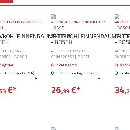
IVKOHLEINNENRAUMFILTER
AKTIVKOHLEINNENRAUMFILT
AKTI
SCH
- BOSCH
- BO
.: 101087542
Art-Nr.: 101087233
Art-Nr.:
28587
|
BOSCH
0986628652
|
BOSCH
098662
t lagernd
nicht lagernd
nicht 
and Fernlager (in 24h):
Bestand Fernlager (in 24h):
Bestan
4
4
€
*
26,
€
*
34,
53
99
2