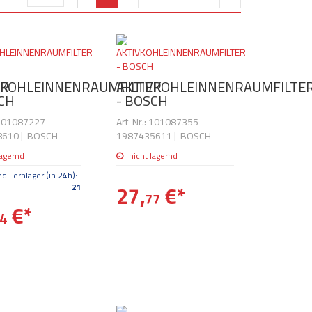
ER
VKOHLEINNENRAUMFILTER
AKTIVKOHLEINNENRAUMFILTE
SCH
- BOSCH
 101087227
Art-Nr.: 101087355
8610
|
BOSCH
1987435611
|
BOSCH
lagernd
nicht lagernd
d Fernlager (in 24h):
27,
€
*
21
77
€
*
4