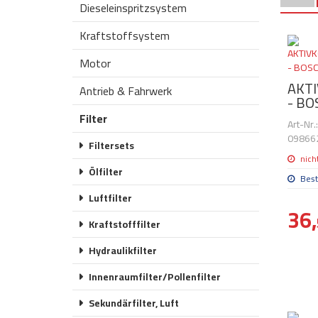
Dieseleinspritzsystem
Kraftstoffsystem
Motor
AKT
Antrieb & Fahrwerk
- BO
Filter
Art-Nr
09866
Filtersets
nich
Ölfilter
Best
Luftfilter
36,
Kraftstofffilter
Hydraulikfilter
Innenraumfilter/Pollenfilter
Sekundärfilter, Luft