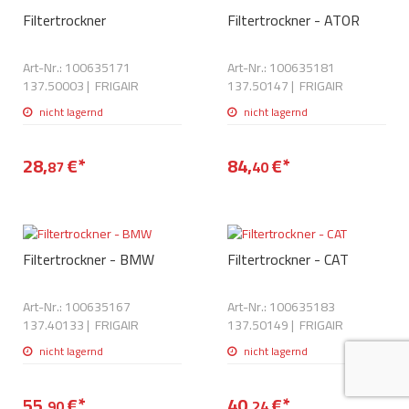
AdBlue
Filtertrockner
Filtertrockner - ATOR
ANMELDEN
Lecksuchtechnik
Klimaanlage
Stecker für Injektore
Werkstattausrüstung 
REGISTRIEREN
Art-Nr.: 100635171
Art-Nr.: 100635181
Spülung/Reinigung
Kühlung
Ersatzeile/Einzelteile
137.50003
|
FRIGAIR
137.50147
|
FRIGAIR
Reiniger/ Verbrauchsm
MERKZETTEL
nicht lagernd
nicht lagernd
Werkzeuge & kleine He
Elektrik
Dichtmasse
zum B2B Shop
Kältemittelidentifikatio
Kupplung/-anbauteile
28,
€
*
84,
€
*
für Werkstattkunden
87
40
Prüföl Dieselprüfständ
Lokring
Abgasanlage
Öle
Fittinge/ Schlauchansc
Wischerblätter
Filtertrockner - BMW
Filtertrockner - CAT
Schläuche
Benzineinspritzung
Art-Nr.: 100635167
Art-Nr.: 100635183
Weitere Kategorien
137.40133
|
FRIGAIR
137.50149
|
FRIGAIR
nicht lagernd
nicht lagernd
55,
€
*
40,
€
*
90
24