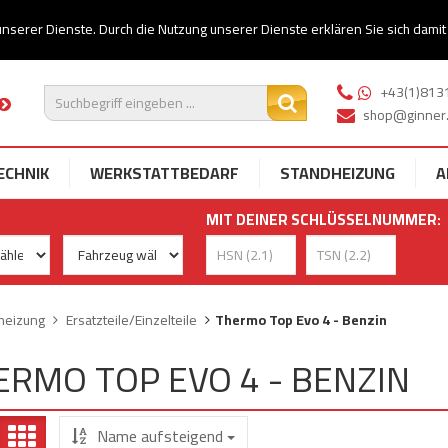
Rasche Preis- und
Alles rund um die Standhei
unserer Dienste. Durch die Nutzung unserer Dienste erklären Sie sich dami
Vefügbarkeitsanfragen
+43(1)813
shop@ginner.
ECHNIK
WERKSTATTBEDARF
STANDHEIZUNG
A
MIT DEINER SCHLÜSSELNUMMER:
heizung
Ersatzteile/Einzelteile
Thermo Top Evo 4 - Benzin
ERMO TOP EVO 4 - BENZIN
Name aufsteigend