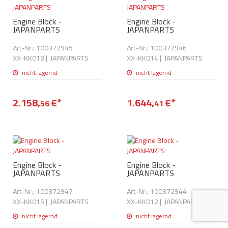
AdBlue
ANMELDEN
Lecksuchtechnik
Klimaanlage
Stecker für Injektore
Engine Block -
Engine Block -
Werkstattausrüstung 
JAPANPARTS
JAPANPARTS
REGISTRIEREN
Spülung/Reinigung
Kühlung
Ersatzeile/Einzelteile
Art-Nr.: 100372945
Art-Nr.: 100372946
Reiniger/ Verbrauchsm
XX-KK013
|
JAPANPARTS
XX-KK014
|
JAPANPARTS
MERKZETTEL
Werkzeuge & kleine He
Elektrik
nicht lagernd
nicht lagernd
Dichtmasse
zum B2B Shop
Kältemittelidentifikatio
Kupplung/-anbauteile
für Werkstattkunden
Prüföl Dieselprüfständ
2.158,
€
*
1.644,
€
*
56
41
Lokring
Abgasanlage
Öle
Fittinge/ Schlauchansc
Wischerblätter
Schläuche
Benzineinspritzung
Engine Block -
Engine Block -
JAPANPARTS
JAPANPARTS
Weitere Kategorien
Art-Nr.: 100372947
Art-Nr.: 100372944
XX-KK015
|
JAPANPARTS
XX-KK012
|
JAPANPARTS
nicht lagernd
nicht lagernd