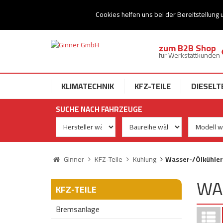
Ihr Speziallist für Dieseltechnik
Cookies helfen uns bei der Bereitstellung 
zum B2B Shop
für Werkstattkunden
KLIMATECHNIK
KFZ-TEILE
DIESELT
SUCHE NACH FAHRZEUGE
Ginner
KFZ-Teile
Kühlung
Wasser-/Ölkühler
WA
KFZ-TEILE
Bremsanlage