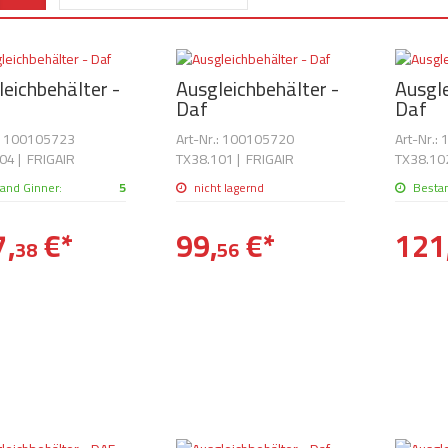
eichbehälter -
Ausgleichbehälter -
Ausgle
Daf
Daf
.: 100105723
Art-Nr.: 100105720
Art-Nr.:
04
|
FRIGAIR
TX38.101
|
FRIGAIR
TX38.10
and Ginner:
5
nicht lagernd
Besta
,
€
*
99,
€
*
121
38
56