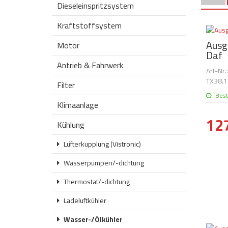
Dieseleinspritzsystem
Kraftstoffsystem
Ausgl
Motor
Daf
Antrieb & Fahrwerk
Art-Nr
TX38.1
Filter
Best
Klimaanlage
127
Kühlung
Lüfterkupplung (Vistronic)
Wasserpumpen/-dichtung
Thermostat/-dichtung
Ladeluftkühler
Wasser-/Ölkühler