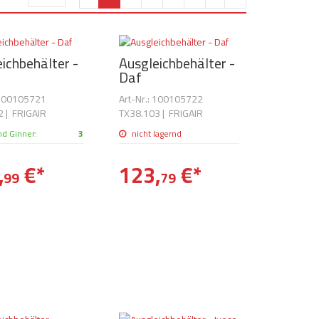
ichbehälter -
Ausgleichbehälter -
Daf
 100105721
Art-Nr.: 100105722
2
|
FRIGAIR
TX38.103
|
FRIGAIR
nd Ginner:
3
nicht lagernd
,
€
*
123,
€
*
99
79