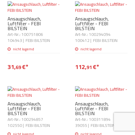
AdBlue
ANMELDEN
Lecksuchtechnik
Klimaanlage
Stecker für Injektore
Werkstattausrüstung 
Ansaugschlauch,
Ansaugschlauch,
REGISTRIEREN
Luftfilter - FEBI
Luftfilter - FEBI
Spülung/Reinigung
Kühlung
Ersatzeile/Einzelteile
BILSTEIN
BILSTEIN
Reiniger/ Verbrauchsm
Art-Nr.: 100751806
Art-Nr.: 100294094
MERKZETTEL
Werkzeuge & kleine He
Elektrik
104943
|
FEBI BILSTEIN
100412
|
FEBI BILSTEIN
Dichtmasse
zum B2B Shop
nicht lagernd
nicht lagernd
Kältemittelidentifikatio
Kupplung/-anbauteile
für Werkstattkunden
Prüföl Dieselprüfständ
31,
€
*
112,
€
Lokring
Abgasanlage
*
69
91
Öle
Fittinge/ Schlauchansc
Wischerblätter
Schläuche
Benzineinspritzung
Ansaugschlauch,
Ansaugschlauch,
Weitere Kategorien
Luftfilter - FEBI
Luftfilter - FEBI
BILSTEIN
BILSTEIN
Art-Nr.: 100294857
Art-Nr.: 100311894
102550
|
FEBI BILSTEIN
39055
|
FEBI BILSTEIN
nicht lagernd
nicht lagernd