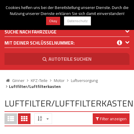
Menü
Search
Waren
Cookies helfen uns bei der Bereitstellung unserer Dienste. Durch die
Menü schließen
Warenkorb schließen
Nutzung unserer Dienste erklären Sie sich damit einverstanden!
+43(1)8131596
shop@ginner.at
Okay
Datenschutz
Alle Kategorien
Alle Kategorien
Alle Kategorien
Alle Kategorien
Alle Kategorien
0 ARTIKEL IM WARENKORB
SUCHE NACH FAHRZEUGE
Ihr Warenkorb ist momentan leer.
KLIMATECHNIK
KFZ-TEILE
DIESELTECHNIK
WERKSTATTBEDAR
STANDHEIZUNGEN
Klimatechnik
Ergebnisse (
11965
)
Fertig
MIT DEINER SCHLÜSSELNUMMER:
VERBRAUCHSMATER
Alle anzeigen
Alle anzeigen
Alle anzeigen
Alle anzeigen
KFZ-Teile
Alle anzeigen
Hersteller Filter
AUTOTEILE SUCHEN
Klimaservicegerät
Bremsanlage
Einspritzdüse VDO (Con
Standheizung- Wasser
Dieseltechnik
Preis Filter (
11965
)
Klimaanlage
Absaugstation & Zubehö
Dieseleinspritzsystem
Einspritzdüse/ Injekt
Standheizung(Luftheiz
Werkstattbedarf - Verbrauchsmaterial -
Ginner
KFZ-Teile
Motor
Luftversorgung
Werkstattleuchte, Han
Werkzeuge
Luftfilter/Luftfilterkasten
€
€
Kältemittel/Klimagas
Kraftstoffsystem
Einspritzpumpe/ Hoc
Bremsflüssigkeit
Standheizungen
LUFTFILTER/LUFTFILTERKASTEN
Kompressoröl
Motor
CR-Rail/ Verteilerrohr
Additive, Zusätze (Kraf
Aktionsartikel
UV-Additiv/Kontrastmit
Antrieb & Fahrwerk
Leckölanschlüsse für I
Filter anzeigen
Diverse/Andere Öle
Zur Werkstattseite
Desinfektion
Filter
Dichtsatz Tandempum