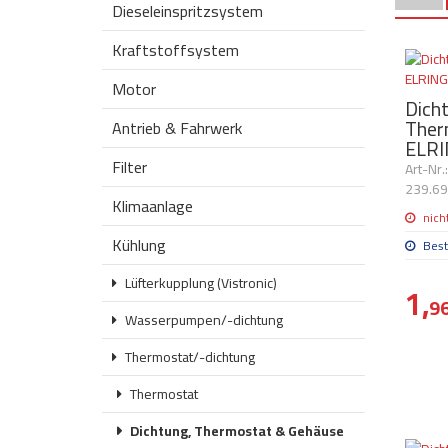
Dieseleinspritzsystem
Kraftstoffsystem
Motor
Dich
Ther
Antrieb & Fahrwerk
ELRI
Filter
Art-Nr
239.6
Klimaanlage
nich
Kühlung
Best
Lüfterkupplung (Vistronic)
1,
9
Wasserpumpen/-dichtung
Thermostat/-dichtung
Thermostat
Dichtung, Thermostat & Gehäuse