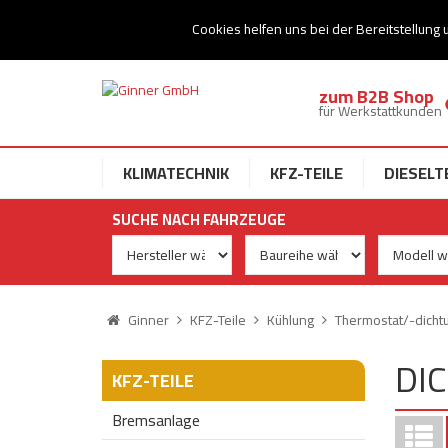
Ihr Speziallist für Dieseltechnik
Cookies helfen uns bei der Bereitstellung 
zum B2B Shop
für Werkstattkunden
KLIMATECHNIK
KFZ-TEILE
DIESELT
SUCHE NACH FAHRZEUGE
Ginner
KFZ-Teile
Kühlung
Thermostat/-dicht
DI
KFZ-TEILE
Bremsanlage