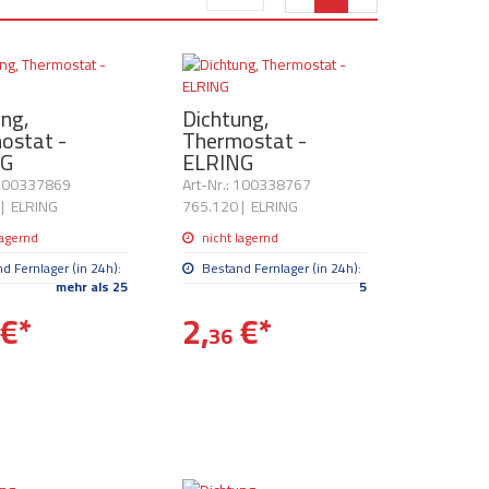
ung,
Dichtung,
ostat -
Thermostat -
NG
ELRING
 100337869
Art-Nr.: 100338767
|
ELRING
765.120
|
ELRING
lagernd
nicht lagernd
d Fernlager (in 24h):
Bestand Fernlager (in 24h):
mehr als 25
5
€
*
2,
€
*
36