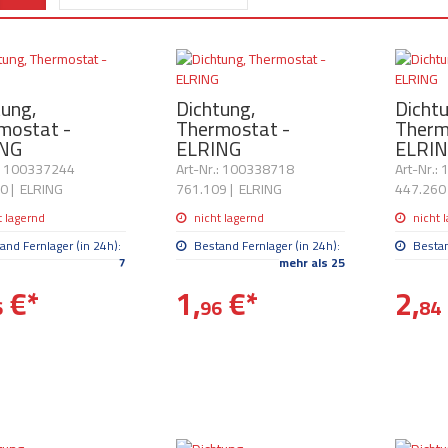
tung,
Dichtung,
Dicht
mostat -
Thermostat -
Therm
NG
ELRING
ELRI
.: 100337244
Art-Nr.: 100338718
Art-Nr.:
90
|
ELRING
761.109
|
ELRING
447.260
t lagernd
nicht lagernd
nicht 
and Fernlager (in 24h):
Bestand Fernlager (in 24h):
Bestan
7
mehr als 25
€
*
1,
€
*
2,
6
96
84