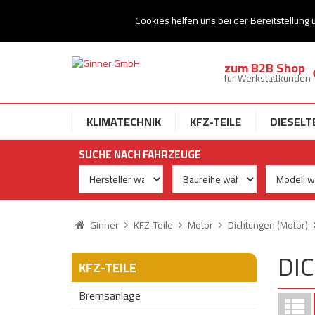
Ihr Speziallist für Dieseltechnik
Cookies helfen uns bei der Bereitstellung 
zum B2B Shop
für Werkstattkunden
KLIMATECHNIK
KFZ-TEILE
DIESELT
SUCHE NACH FAHRZEUGE
Ginner
KFZ-Teile
Motor
Dichtungen (Motor)
DI
KFZ-TEILE
Bremsanlage