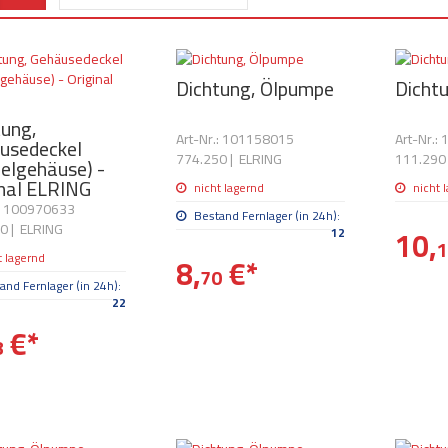
Dichtung, Ölpumpe
Dicht
tung,
Art-Nr.: 101158015
Art-Nr.:
usedeckel
774.250
|
ELRING
111.290
belgehäuse) -
inal ELRING
nicht lagernd
nicht 
.: 100970633
Bestand Fernlager (in 24h):
30
|
ELRING
10,
12
1
t lagernd
8,
€
*
70
and Fernlager (in 24h):
22
€
*
8