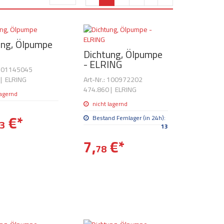
ung, Ölpumpe
Dichtung, Ölpumpe
- ELRING
 101145045
|
ELRING
Art-Nr.: 100972202
474.860
|
ELRING
lagernd
nicht lagernd
€
*
Bestand Fernlager (in 24h):
3
13
7,
€
*
78