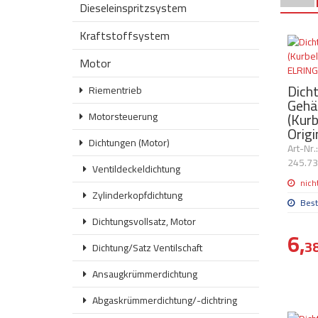
Dieseleinspritzsystem
Kraftstoffsystem
Motor
Dich
Riementrieb
Gehä
(Kur
Motorsteuerung
Orig
Dichtungen (Motor)
Art-Nr
245.7
Ventildeckeldichtung
nich
Zylinderkopfdichtung
Best
Dichtungsvollsatz, Motor
6,
3
Dichtung/Satz Ventilschaft
Ansaugkrümmerdichtung
Abgaskrümmerdichtung/-dichtring