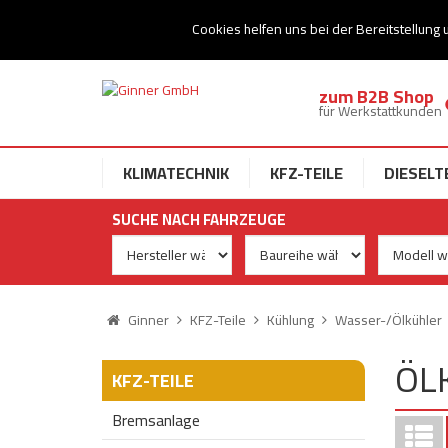
Ihr Speziallist für Dieseltechnik
Cookies helfen uns bei der Bereitstellung 
zum B2B Shop
für Werkstattkunden
KLIMATECHNIK
KFZ-TEILE
DIESELT
SUCHE NACH FAHRZEUGE
Ginner
KFZ-Teile
Kühlung
Wasser-/Ölkühler
ÖL
KFZ-TEILE
Bremsanlage