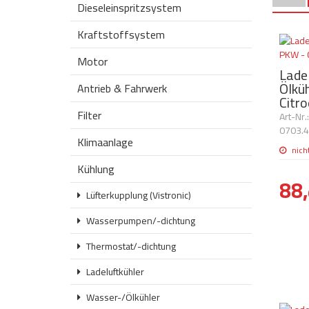
Dieseleinspritzsystem
Kraftstoffsystem
Motor
Ladel
Ölkü
Antrieb & Fahrwerk
Citr
Filter
Art-Nr
0703.
Klimaanlage
nich
Kühlung
88,
Lüfterkupplung (Vistronic)
Wasserpumpen/-dichtung
Thermostat/-dichtung
Ladeluftkühler
Wasser-/Ölkühler