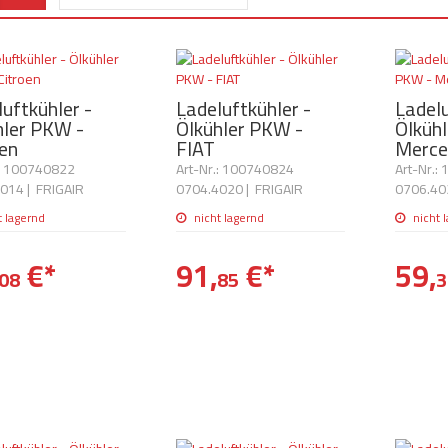
uftkühler -
Ladeluftkühler -
Ladelu
hler PKW -
Ölkühler PKW -
Ölküh
oen
FIAT
Merce
.: 100740822
Art-Nr.: 100740824
Art-Nr.:
4014
|
FRIGAIR
0704.4020
|
FRIGAIR
0706.40
t lagernd
nicht lagernd
nicht 
€
*
91,
€
*
59,
08
85
3