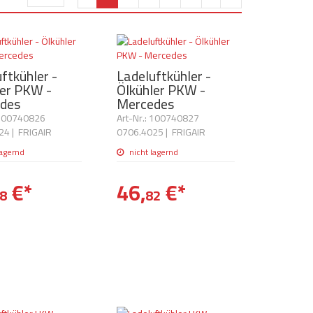
ftkühler -
Ladeluftkühler -
ler PKW -
Ölkühler PKW -
des
Mercedes
 100740826
Art-Nr.: 100740827
24
|
FRIGAIR
0706.4025
|
FRIGAIR
lagernd
nicht lagernd
€
*
46,
€
*
8
82