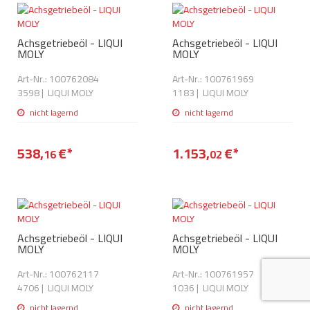
AdBlue
ANMELDEN
Lecksuchtechnik
Klimaanlage
Stecker für Injektore
Werkstattausrüstung 
Achsgetriebeöl - LIQUI
Achsgetriebeöl - LIQUI
REGISTRIEREN
MOLY
MOLY
Spülung/Reinigung
Kühlung
Ersatzeile/Einzelteile
Reiniger/ Verbrauchsm
Art-Nr.: 100762084
Art-Nr.: 100761969
MERKZETTEL
Werkzeuge & kleine He
Elektrik
3598
|
LIQUI MOLY
1183
|
LIQUI MOLY
Dichtmasse
zum B2B Shop
nicht lagernd
nicht lagernd
Kältemittelidentifikatio
Kupplung/-anbauteile
für Werkstattkunden
Prüföl Dieselprüfständ
538,
€
*
1.153,
Lokring
Abgasanlage
€
*
16
02
Öle
Fittinge/ Schlauchansc
Wischerblätter
Schläuche
Benzineinspritzung
Achsgetriebeöl - LIQUI
Achsgetriebeöl - LIQUI
Weitere Kategorien
MOLY
MOLY
Art-Nr.: 100762117
Art-Nr.: 100761957
4706
|
LIQUI MOLY
1036
|
LIQUI MOLY
nicht lagernd
nicht lagernd