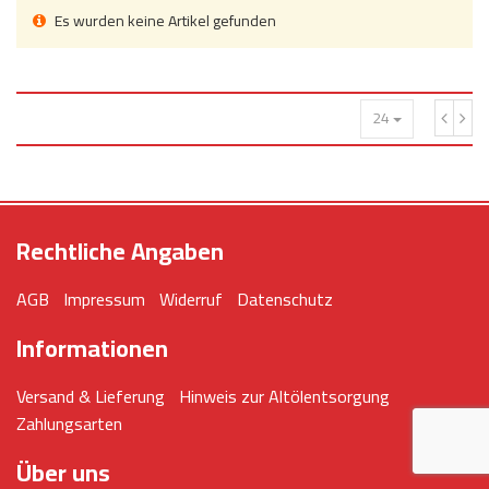
AdBlue
Es wurden keine Artikel gefunden
ANMELDEN
Lecksuchtechnik
Klimaanlage
Stecker für Injektore
Werkstattausrüstung 
REGISTRIEREN
Spülung/Reinigung
Kühlung
Ersatzeile/Einzelteile
Reiniger/ Verbrauchsm
24
MERKZETTEL
Werkzeuge & kleine He
Elektrik
Dichtmasse
zum B2B Shop
Kältemittelidentifikatio
Kupplung/-anbauteile
für Werkstattkunden
Prüföl Dieselprüfständ
Lokring
Abgasanlage
Rechtliche Angaben
Öle
Fittinge/ Schlauchansc
Wischerblätter
AGB
Impressum
Widerruf
Datenschutz
Schläuche
Benzineinspritzung
Informationen
Weitere Kategorien
Versand & Lieferung
Hinweis zur Altölentsorgung
Zahlungsarten
Über uns