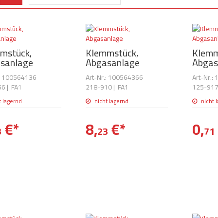
mstück,
Klemmstück,
Klemm
sanlage
Abgasanlage
Abgas
.: 100564136
Art-Nr.: 100564366
Art-Nr.:
56
|
FA1
218-910
|
FA1
125-91
t lagernd
nicht lagernd
nicht 
€
*
8,
€
*
0,
3
23
71