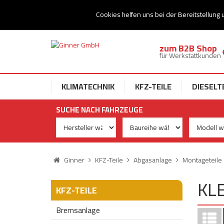
Ihr Speziallist für Dieseltechnik
Cookies helfen uns bei der Bereitstellung 
zum B2B Shop
für Werkstattkunden
KLIMATECHNIK
KFZ-TEILE
DIESELT
SUCHE NACH FAHRZEUGE
Ginner
KFZ-Teile
Abgasanlage
Montageteile
KL
KFZ-TEILE
Bremsanlage