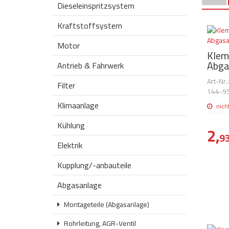
Dieseleinspritzsystem
Kraftstoffsystem
Motor
Klem
Abga
Antrieb & Fahrwerk
Art-Nr
Filter
144-9
Klimaanlage
nich
Kühlung
2,
9
Elektrik
Kupplung/-anbauteile
Abgasanlage
Montageteile (Abgasanlage)
Rohrleitung, AGR-Ventil