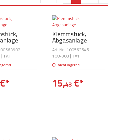
stück,
Klemmstück,
anlage
Abgasanlage
 100563902
Art-Nr.: 100563545
7
|
FA1
108-903
|
FA1
lagernd
nicht lagernd
€
*
15,
€
*
43