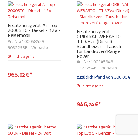
AdBlue
ANMELDEN
Lecksuchtechnik
Klimaanlage
Stecker für Injektore
Werkstattausrüstung 
REGISTRIEREN
Spülung/Reinigung
Kühlung
Ersatzeile/Einzelteile
Ersatzheizgerät Air Top
2000STC - Diesel - 12V -
Ersatzheizgerät
Reiniger/ Verbrauchsm
Reisemobil
MERKZETTEL
ORIGINAL WEBASTO -
Werkzeuge & kleine He
Elektrik
TT-VEvo (Diesel) -
Art-Nr.: 100058429
Dichtmasse
Standheizer - Tausch -
9032293B
|
Webasto
zum B2B Shop
für Landrover/Range
Kältemittelidentifikatio
Kupplung/-anbauteile
für Werkstattkunden
Rover
nicht lagernd
Prüföl Dieselprüfständ
Art-Nr.: 100945948
Lokring
Abgasanlage
1323294B
|
Webasto
965,
€
*
Öle
02
zuzüglich Pfand von
300,
00
€
Fittinge/ Schlauchansc
Wischerblätter
nicht lagernd
Schläuche
Benzineinspritzung
946,
€
*
74
Weitere Kategorien