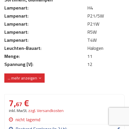
AdBlue
Lampenart:
ANMELDEN
H4
Lecksuchtechnik
Klimaanlage
Stecker für Injektore
Lampenart:
P21/5W
Werkstattausrüstung 
REGISTRIEREN
Spülung/Reinigung
Kühlung
Ersatzeile/Einzelteile
Lampenart:
P21W
Reiniger/ Verbrauchsm
Lampenart:
R5W
MERKZETTEL
Werkzeuge & kleine He
Elektrik
Lampenart:
T4W
Dichtmasse
zum B2B Shop
Leuchten-Bauart:
Halogen
Kältemittelidentifikatio
Kupplung/-anbauteile
für Werkstattkunden
Prüföl Dieselprüfständ
Menge:
11
Lokring
Abgasanlage
Spannung [V]:
12
Öle
Fittinge/ Schlauchansc
Wischerblätter
... mehr anzeigen
Schläuche
Benzineinspritzung
7,
€
Weitere Kategorien
67
inkl. MwSt.
zzgl. Versandkosten
nicht lagernd