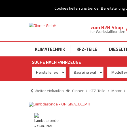
Ihr Speziallist für Dieseltechnik
Cookies helfen uns bei der Bereitstellung 
zum B2B Shop
für Werkstattkunden
KLIMATECHNIK
KFZ-TEILE
DIESELT
SUCHE NACH FAHRZEUGE
Weiter einkaufen
Ginner
KFZ-Teile
Motor