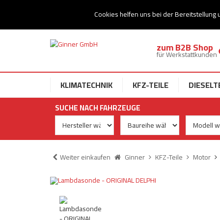
Ihr Speziallist für Dieseltechnik
Cookies helfen uns bei der Bereitstellung 
zum B2B Shop
für Werkstattkunden
KLIMATECHNIK
KFZ-TEILE
DIESELT
SUCHE NACH FAHRZEUGE
Weiter einkaufen
Ginner
KFZ-Teile
Motor