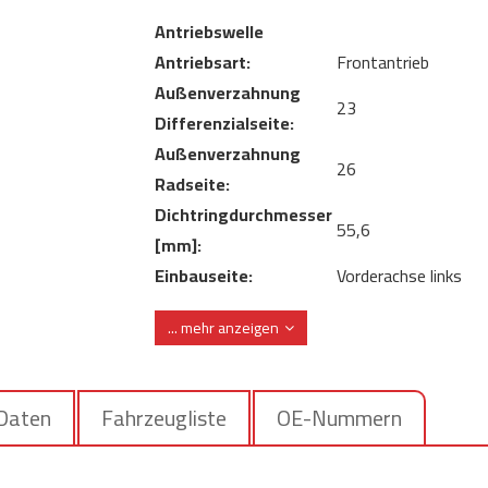
Antriebswelle
Antriebsart:
Frontantrieb
Außenverzahnung
23
Differenzialseite:
Außenverzahnung
26
Radseite:
Dichtringdurchmesser
55,6
[mm]:
Einbauseite:
Vorderachse links
Schaltgetriebe 6 Ga
Getriebeart:
... mehr anzeigen
automatisch betäti
Gewindemaß:
M22x1,5
Länge [mm]:
657
 Daten
Fahrzeugliste
OE-Nummern