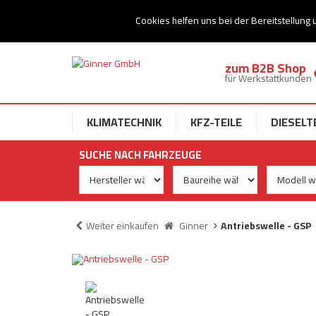
Ihr Speziallist für Dieseltechnik
Cookies helfen uns bei der Bereitstellung 
zum B2B Shop
für Werkstattkunden
KLIMATECHNIK
KFZ-TEILE
DIESELT
SUCHE NACH FAHRZEUGE
Weiter einkaufen
Ginner
Antriebswelle - GSP