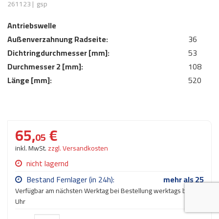
261123
|
gsp
AdBlue
ANMELDEN
Lecksuchtechnik
Klimaanlage
Stecker für Injektore
Antriebswelle
Werkstattausrüstung 
REGISTRIEREN
Außenverzahnung Radseite:
Spülung/Reinigung
Kühlung
Ersatzeile/Einzelteile
36
Reiniger/ Verbrauchsm
Dichtringdurchmesser [mm]:
53
MERKZETTEL
Werkzeuge & kleine He
Elektrik
Durchmesser 2 [mm]:
108
Dichtmasse
Länge [mm]:
zum B2B Shop
520
Kältemittelidentifikatio
Kupplung/-anbauteile
für Werkstattkunden
Prüföl Dieselprüfständ
Lokring
Abgasanlage
Öle
65,
€
Fittinge/ Schlauchansc
Wischerblätter
05
Schläuche
inkl. MwSt.
zzgl. Versandkosten
Benzineinspritzung
nicht lagernd
Weitere Kategorien
Bestand Fernlager (in 24h):
mehr als 25
Verfügbar am nächsten Werktag bei Bestellung werktags bis 17
Uhr