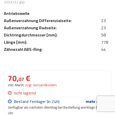
250323
|
gsp
AdBlue
ANMELDEN
Lecksuchtechnik
Klimaanlage
Stecker für Injektore
Antriebswelle
Werkstattausrüstung 
REGISTRIEREN
Außenverzahnung Differenzialseite:
Spülung/Reinigung
Kühlung
Ersatzeile/Einzelteile
23
Reiniger/ Verbrauchsm
Außenverzahnung Radseite:
23
MERKZETTEL
Werkzeuge & kleine He
Elektrik
Dichtringdurchmesser [mm]:
58
Dichtmasse
Länge [mm]:
zum B2B Shop
778
Kältemittelidentifikatio
Kupplung/-anbauteile
für Werkstattkunden
Zähnezahl ABS-Ring:
44
Prüföl Dieselprüfständ
Lokring
Abgasanlage
Öle
Fittinge/ Schlauchansc
Wischerblätter
Schläuche
70,
€
07
Benzineinspritzung
inkl. MwSt.
zzgl. Versandkosten
Weitere Kategorien
nicht lagernd
Bestand Fernlager (in 24h):
mehr als 25
Verfügbar am nächsten Werktag bei Bestellung werktags bis 17
Uhr