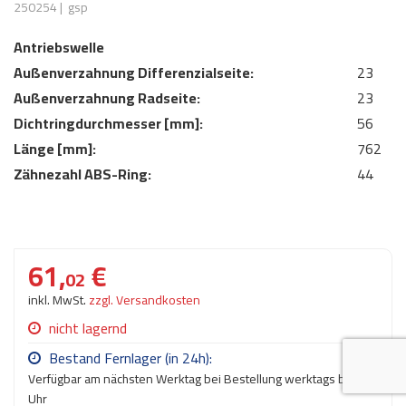
250254
|
gsp
AdBlue
ANMELDEN
Lecksuchtechnik
Klimaanlage
Stecker für Injektore
Antriebswelle
Werkstattausrüstung 
REGISTRIEREN
Außenverzahnung Differenzialseite:
Spülung/Reinigung
Kühlung
Ersatzeile/Einzelteile
23
Reiniger/ Verbrauchsm
Außenverzahnung Radseite:
23
MERKZETTEL
Werkzeuge & kleine He
Elektrik
Dichtringdurchmesser [mm]:
56
Dichtmasse
Länge [mm]:
zum B2B Shop
762
Kältemittelidentifikatio
Kupplung/-anbauteile
für Werkstattkunden
Zähnezahl ABS-Ring:
44
Prüföl Dieselprüfständ
Lokring
Abgasanlage
Öle
Fittinge/ Schlauchansc
Wischerblätter
Schläuche
61,
€
02
Benzineinspritzung
inkl. MwSt.
zzgl. Versandkosten
Weitere Kategorien
nicht lagernd
Bestand Fernlager (in 24h):
9
Verfügbar am nächsten Werktag bei Bestellung werktags bis 17
Uhr