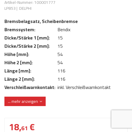
Artikel-Nummer: 100001777
AdBlue
ANMELDEN
LP853
|
DELPHI
Lecksuchtechnik
Klimaanlage
Stecker für Injektore
Werkstattausrüstung 
Bremsbelagsatz, Scheibenbremse
REGISTRIEREN
Spülung/Reinigung
Kühlung
Ersatzeile/Einzelteile
Bremssystem:
Bendix
Reiniger/ Verbrauchsm
MERKZETTEL
Werkzeuge & kleine He
Elektrik
Dicke/Stärke 1 [mm]:
15
Dichtmasse
Dicke/Stärke 2 [mm]:
15
zum B2B Shop
Kältemittelidentifikatio
Kupplung/-anbauteile
für Werkstattkunden
Höhe [mm]:
54
Prüföl Dieselprüfständ
Höhe 2 [mm]:
54
Lokring
Abgasanlage
Länge [mm]:
116
Öle
Fittinge/ Schlauchansc
Wischerblätter
Länge 2 [mm]:
116
Schläuche
Verschleißwarnkontakt:
inkl. Verschleißwarnkontakt
Benzineinspritzung
Verschleißwarnkontakt:
mit integriertem Verschleißsensor
... mehr anzeigen
WVA-Nummer:
21586
Weitere Kategorien
18,
€
61