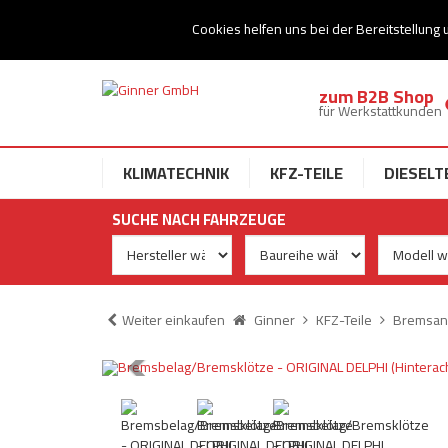
Ihr Speziallist für Dieseltechnik
Cookies helfen uns bei der Bereitstellung 
zum B2B Shop
für Werkstattkunden
KLIMATECHNIK
KFZ-TEILE
DIESELT
SUCHE NACH FAHRZEUGE
Weiter einkaufen
Ginner
KFZ-Teile
Bremsan