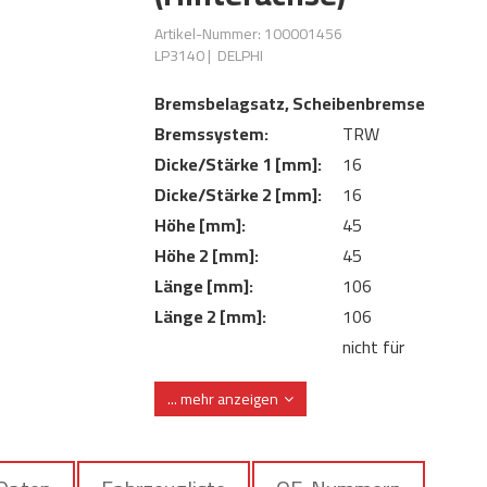
Artikel-Nummer: 100001456
LP3140
|
DELPHI
Bremsbelagsatz, Scheibenbremse
Bremssystem:
TRW
Dicke/Stärke 1 [mm]:
16
Dicke/Stärke 2 [mm]:
16
Höhe [mm]:
45
Höhe 2 [mm]:
45
Länge [mm]:
106
Länge 2 [mm]:
106
nicht für
Verschleißwarnkontakt:
Verschleißwarnanze
... mehr anzeigen
vorbereitet
ohne integrierten
Verschleißwarnkontakt:
Verschleißsensor