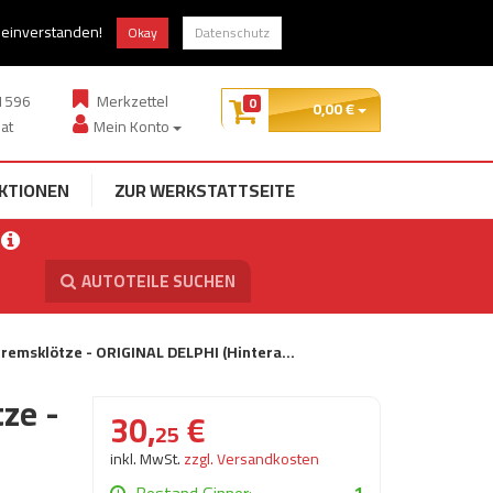
zung
Guter Preis, gute Qualität
t einverstanden!
Okay
Datenschutz
1596
Merkzettel
0
0,
00
€
at
Mein Konto
KTIONEN
ZUR WERKSTATTSEITE
AUTOTEILE SUCHEN
remsklötze - ORIGINAL DELPHI (Hintera…
ze -
30,
€
25
inkl. MwSt.
zzgl. Versandkosten