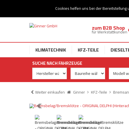
Ihr Speziallist für Dieseltechnik
Cookies helfen uns bei der Bereitstellung 
zum B2B Shop
für Werkstattkunden
KLIMATECHNIK
KFZ-TEILE
DIESELT
SUCHE NACH FAHRZEUGE
Weiter einkaufen
Ginner
KFZ-Teile
Bremsan