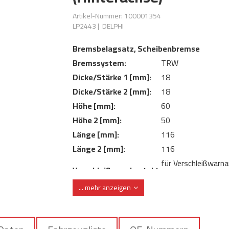
Artikel-Nummer: 100001354
LP2443
|
DELPHI
Bremsbelagsatz, Scheibenbremse
Bremssystem:
TRW
Dicke/Stärke 1 [mm]:
18
Dicke/Stärke 2 [mm]:
18
Höhe [mm]:
60
Höhe 2 [mm]:
50
Länge [mm]:
116
Länge 2 [mm]:
116
für Verschleißwarna
Verschleißwarnkontakt:
vorbereitet
... mehr anzeigen
ohne integrierten
Verschleißwarnkontakt:
Verschleißsensor
WVA-Nummer:
25215 25216