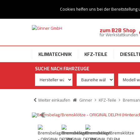
Ihr Speziallist für Dieseltechnik
Cookies helfen uns bei der Bereitstellung 
zum B2B Shop
für Werkstattkunden
KLIMATECHNIK
KFZ-TEILE
DIESELT
SUCHE NACH FAHRZEUGE
Weiter einkaufen
Ginner
KFZ-Teile
Bremsan