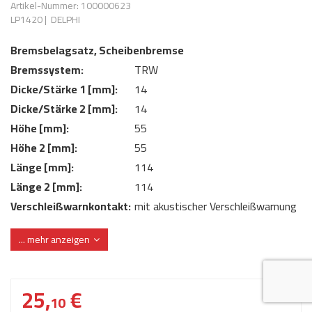
Artikel-Nummer: 100000623
AdBlue
ANMELDEN
LP1420
|
DELPHI
Lecksuchtechnik
Klimaanlage
Stecker für Injektore
Werkstattausrüstung 
Bremsbelagsatz, Scheibenbremse
REGISTRIEREN
Spülung/Reinigung
Kühlung
Ersatzeile/Einzelteile
Bremssystem:
TRW
Reiniger/ Verbrauchsm
MERKZETTEL
Werkzeuge & kleine He
Elektrik
Dicke/Stärke 1 [mm]:
14
Dichtmasse
Dicke/Stärke 2 [mm]:
14
zum B2B Shop
Kältemittelidentifikatio
Kupplung/-anbauteile
für Werkstattkunden
Höhe [mm]:
55
Prüföl Dieselprüfständ
Höhe 2 [mm]:
55
Lokring
Abgasanlage
Länge [mm]:
114
Öle
Fittinge/ Schlauchansc
Wischerblätter
Länge 2 [mm]:
114
Schläuche
Verschleißwarnkontakt:
mit akustischer Verschleißwarnung
Benzineinspritzung
Verschleißwarnkontakt:
mit integriertem Verschleißsensor
... mehr anzeigen
WVA-Nummer:
23242 23243 23244
Weitere Kategorien
25,
€
10