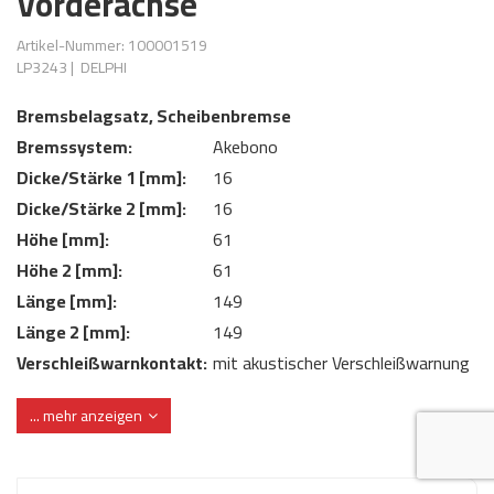
Vorderachse
AdBlue
ANMELDEN
Lecksuchtechnik
Klimaanlage
Stecker für Injektore
Artikel-Nummer: 100001519
Werkstattausrüstung 
LP3243
|
DELPHI
REGISTRIEREN
Spülung/Reinigung
Kühlung
Ersatzeile/Einzelteile
Reiniger/ Verbrauchsm
Bremsbelagsatz, Scheibenbremse
MERKZETTEL
Werkzeuge & kleine He
Elektrik
Bremssystem:
Akebono
Dichtmasse
Dicke/Stärke 1 [mm]:
16
zum B2B Shop
Kältemittelidentifikatio
Kupplung/-anbauteile
für Werkstattkunden
Dicke/Stärke 2 [mm]:
16
Prüföl Dieselprüfständ
Höhe [mm]:
61
Lokring
Abgasanlage
Öle
Höhe 2 [mm]:
61
Fittinge/ Schlauchansc
Wischerblätter
Länge [mm]:
149
Schläuche
Länge 2 [mm]:
149
Benzineinspritzung
Verschleißwarnkontakt:
mit akustischer Verschleißwarnung
Weitere Kategorien
Verschleißwarnkontakt:
mit integriertem Verschleißsensor
... mehr anzeigen
WVA-Nummer:
25792 25793 25794