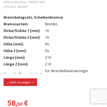
Artikel-Nummer: 100001504
AdBlue
ANMELDEN
LP3193
|
DELPHI
Lecksuchtechnik
Klimaanlage
Stecker für Injektore
Werkstattausrüstung 
Bremsbelagsatz, Scheibenbremse
REGISTRIEREN
Spülung/Reinigung
Kühlung
Ersatzeile/Einzelteile
Bremssystem:
Brembo
Reiniger/ Verbrauchsm
MERKZETTEL
Werkzeuge & kleine He
Elektrik
Dicke/Stärke 1 [mm]:
16
Dichtmasse
Dicke/Stärke 2 [mm]:
16
zum B2B Shop
Kältemittelidentifikatio
Kupplung/-anbauteile
für Werkstattkunden
Höhe [mm]:
94
Prüföl Dieselprüfständ
Höhe 2 [mm]:
94
Lokring
Abgasanlage
Länge [mm]:
210
Öle
Fittinge/ Schlauchansc
Wischerblätter
Länge 2 [mm]:
210
Schläuche
für Verschleißwarnanzeiger
Verschleißwarnkontakt:
Benzineinspritzung
vorbereitet
... mehr anzeigen
Verschleißwarnkontakt:
ohne integrierten Verschleißsensor
Weitere Kategorien
WVA-Nummer:
24685 25701
58,
€
50