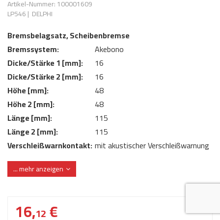
Artikel-Nummer: 100001609
AdBlue
ANMELDEN
LP546
|
DELPHI
Lecksuchtechnik
Klimaanlage
Stecker für Injektore
Werkstattausrüstung 
Bremsbelagsatz, Scheibenbremse
REGISTRIEREN
Spülung/Reinigung
Kühlung
Ersatzeile/Einzelteile
Bremssystem:
Akebono
Reiniger/ Verbrauchsm
MERKZETTEL
Werkzeuge & kleine He
Elektrik
Dicke/Stärke 1 [mm]:
16
Dichtmasse
Dicke/Stärke 2 [mm]:
16
zum B2B Shop
Kältemittelidentifikatio
Kupplung/-anbauteile
für Werkstattkunden
Höhe [mm]:
48
Prüföl Dieselprüfständ
Höhe 2 [mm]:
48
Lokring
Abgasanlage
Länge [mm]:
115
Öle
Fittinge/ Schlauchansc
Wischerblätter
Länge 2 [mm]:
115
Schläuche
Verschleißwarnkontakt:
mit akustischer Verschleißwarnung
Benzineinspritzung
Verschleißwarnkontakt:
mit integriertem Verschleißsensor
... mehr anzeigen
WVA-Nummer:
21344 21345 21346
Weitere Kategorien
16,
€
12