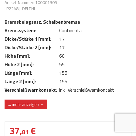
Artikel-Nummer: 100001305
AdBlue
ANMELDEN
LP2248
|
DELPHI
Lecksuchtechnik
Klimaanlage
Stecker für Injektore
Werkstattausrüstung 
Bremsbelagsatz, Scheibenbremse
REGISTRIEREN
Spülung/Reinigung
Kühlung
Ersatzeile/Einzelteile
Bremssystem:
Continental
Reiniger/ Verbrauchsm
MERKZETTEL
Werkzeuge & kleine He
Elektrik
Dicke/Stärke 1 [mm]:
17
Dichtmasse
Dicke/Stärke 2 [mm]:
17
zum B2B Shop
Kältemittelidentifikatio
Kupplung/-anbauteile
für Werkstattkunden
Höhe [mm]:
60
Prüföl Dieselprüfständ
Höhe 2 [mm]:
55
Lokring
Abgasanlage
Länge [mm]:
155
Öle
Fittinge/ Schlauchansc
Wischerblätter
Länge 2 [mm]:
155
Schläuche
Verschleißwarnkontakt:
inkl. Verschleißwarnkontakt
Benzineinspritzung
Verschleißwarnkontakt:
mit integriertem Verschleißsensor
... mehr anzeigen
WVA-Nummer:
25222 25223
Weitere Kategorien
37,
€
81