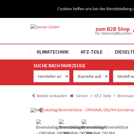
Ihr Speziallist für Dieseltechnik
Cookies helfen uns bei der Bereitstellung 
zum B2B Shop
für Werkstattkunden
KLIMATECHNIK
KFZ-TEILE
DIESELT
SUCHE NACH FAHRZEUGE
Weiter einkaufen
Ginner
KFZ-Teile
Bremsan