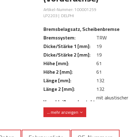
Artikel-Nummer: 100001259
LP2203
|
DELPHI
Bremsbelagsatz, Scheibenbremse
Bremssystem:
TRW
Dicke/Stärke 1 [mm]:
19
Dicke/Stärke 2 [mm]:
19
Höhe [mm]:
61
Höhe 2 [mm]:
61
Länge [mm]:
132
Länge 2 [mm]:
132
mit akustischer
Verschleißwarnkontakt:
Verschleißwarnung
... mehr anzeigen
mit integriertem
Verschleißwarnkontakt:
Verschleißsensor
WVA-Nummer:
25184 25185 251