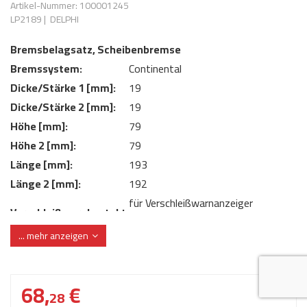
Artikel-Nummer: 100001245
AdBlue
ANMELDEN
LP2189
|
DELPHI
Lecksuchtechnik
Klimaanlage
Stecker für Injektore
Werkstattausrüstung 
Bremsbelagsatz, Scheibenbremse
REGISTRIEREN
Spülung/Reinigung
Kühlung
Ersatzeile/Einzelteile
Bremssystem:
Continental
Reiniger/ Verbrauchsm
MERKZETTEL
Werkzeuge & kleine He
Elektrik
Dicke/Stärke 1 [mm]:
19
Dichtmasse
Dicke/Stärke 2 [mm]:
19
zum B2B Shop
Kältemittelidentifikatio
Kupplung/-anbauteile
für Werkstattkunden
Höhe [mm]:
79
Prüföl Dieselprüfständ
Höhe 2 [mm]:
79
Lokring
Abgasanlage
Länge [mm]:
193
Öle
Fittinge/ Schlauchansc
Wischerblätter
Länge 2 [mm]:
192
Schläuche
für Verschleißwarnanzeiger
Verschleißwarnkontakt:
Benzineinspritzung
vorbereitet
... mehr anzeigen
Verschleißwarnkontakt:
ohne integrierten Verschleißsensor
Weitere Kategorien
WVA-Nummer:
25045 25046
68,
€
28