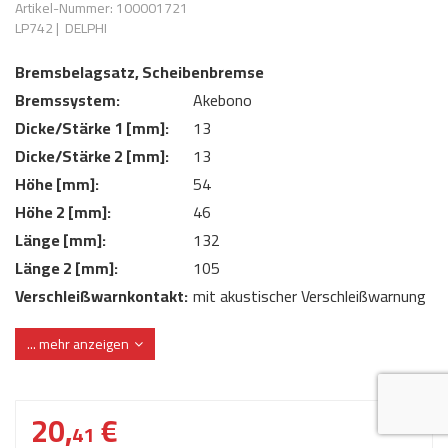
Artikel-Nummer: 100001721
AdBlue
ANMELDEN
LP742
|
DELPHI
Lecksuchtechnik
Klimaanlage
Stecker für Injektore
Werkstattausrüstung 
Bremsbelagsatz, Scheibenbremse
REGISTRIEREN
Spülung/Reinigung
Kühlung
Ersatzeile/Einzelteile
Bremssystem:
Akebono
Reiniger/ Verbrauchsm
MERKZETTEL
Werkzeuge & kleine He
Elektrik
Dicke/Stärke 1 [mm]:
13
Dichtmasse
Dicke/Stärke 2 [mm]:
13
zum B2B Shop
Kältemittelidentifikatio
Kupplung/-anbauteile
für Werkstattkunden
Höhe [mm]:
54
Prüföl Dieselprüfständ
Höhe 2 [mm]:
46
Lokring
Abgasanlage
Länge [mm]:
132
Öle
Fittinge/ Schlauchansc
Wischerblätter
Länge 2 [mm]:
105
Schläuche
Verschleißwarnkontakt:
mit akustischer Verschleißwarnung
Benzineinspritzung
Verschleißwarnkontakt:
mit integriertem Verschleißsensor
... mehr anzeigen
WVA-Nummer:
21948
Weitere Kategorien
20,
€
41