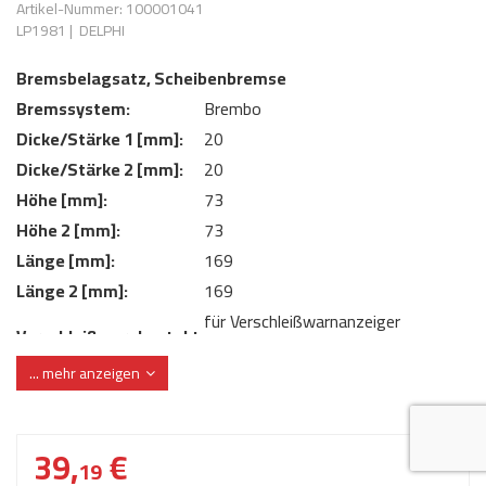
Artikel-Nummer: 100001041
AdBlue
ANMELDEN
LP1981
|
DELPHI
Lecksuchtechnik
Klimaanlage
Stecker für Injektore
Werkstattausrüstung 
REGISTRIEREN
Bremsbelagsatz, Scheibenbremse
Spülung/Reinigung
Kühlung
Ersatzeile/Einzelteile
Bremssystem:
Brembo
Reiniger/ Verbrauchsm
MERKZETTEL
Werkzeuge & kleine He
Elektrik
Dicke/Stärke 1 [mm]:
20
Dichtmasse
Dicke/Stärke 2 [mm]:
20
zum B2B Shop
Kältemittelidentifikatio
Kupplung/-anbauteile
für Werkstattkunden
Höhe [mm]:
73
Prüföl Dieselprüfständ
Höhe 2 [mm]:
73
Lokring
Abgasanlage
Länge [mm]:
169
Öle
Fittinge/ Schlauchansc
Wischerblätter
Länge 2 [mm]:
169
Schläuche
für Verschleißwarnanzeiger
Verschleißwarnkontakt:
Benzineinspritzung
vorbereitet
... mehr anzeigen
Verschleißwarnkontakt:
ohne integrierten Verschleißsensor
Weitere Kategorien
WVA-Nummer:
29200
39,
€
19