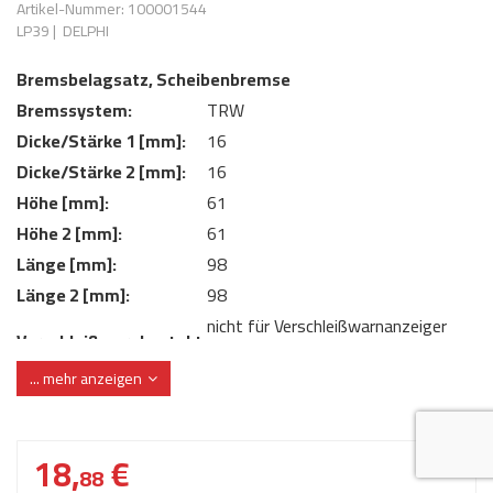
Artikel-Nummer: 100001544
AdBlue
ANMELDEN
LP39
|
DELPHI
Lecksuchtechnik
Klimaanlage
Stecker für Injektore
Werkstattausrüstung 
Bremsbelagsatz, Scheibenbremse
REGISTRIEREN
Spülung/Reinigung
Kühlung
Ersatzeile/Einzelteile
Bremssystem:
TRW
Reiniger/ Verbrauchsm
MERKZETTEL
Werkzeuge & kleine He
Elektrik
Dicke/Stärke 1 [mm]:
16
Dichtmasse
Dicke/Stärke 2 [mm]:
16
zum B2B Shop
Kältemittelidentifikatio
Kupplung/-anbauteile
für Werkstattkunden
Höhe [mm]:
61
Prüföl Dieselprüfständ
Höhe 2 [mm]:
61
Lokring
Abgasanlage
Länge [mm]:
98
Öle
Fittinge/ Schlauchansc
Wischerblätter
Länge 2 [mm]:
98
Schläuche
nicht für Verschleißwarnanzeiger
Verschleißwarnkontakt:
Benzineinspritzung
vorbereitet
... mehr anzeigen
Verschleißwarnkontakt:
ohne integrierten Verschleißsensor
Weitere Kategorien
WVA-Nummer:
20153
18,
€
88