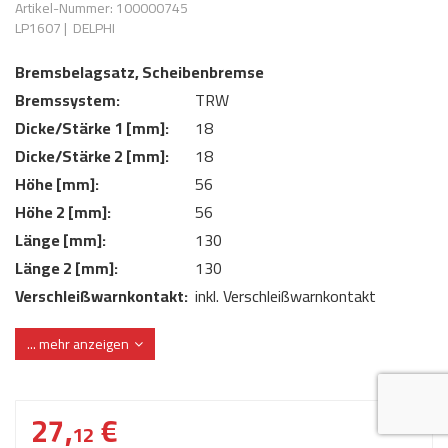
Artikel-Nummer: 100000745
AdBlue
ANMELDEN
LP1607
|
DELPHI
Lecksuchtechnik
Klimaanlage
Stecker für Injektore
Werkstattausrüstung 
Bremsbelagsatz, Scheibenbremse
REGISTRIEREN
Spülung/Reinigung
Kühlung
Ersatzeile/Einzelteile
Bremssystem:
TRW
Reiniger/ Verbrauchsm
MERKZETTEL
Werkzeuge & kleine He
Elektrik
Dicke/Stärke 1 [mm]:
18
Dichtmasse
Dicke/Stärke 2 [mm]:
18
zum B2B Shop
Kältemittelidentifikatio
Kupplung/-anbauteile
für Werkstattkunden
Höhe [mm]:
56
Prüföl Dieselprüfständ
Höhe 2 [mm]:
56
Lokring
Abgasanlage
Länge [mm]:
130
Öle
Fittinge/ Schlauchansc
Wischerblätter
Länge 2 [mm]:
130
Schläuche
Verschleißwarnkontakt:
inkl. Verschleißwarnkontakt
Benzineinspritzung
Verschleißwarnkontakt:
mit integriertem Verschleißsensor
... mehr anzeigen
WVA-Nummer:
23124
Weitere Kategorien
27,
€
12