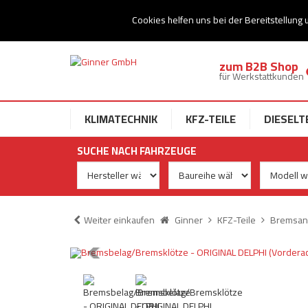
Ihr Speziallist für Dieseltechnik
Cookies helfen uns bei der Bereitstellung 
zum B2B Shop
für Werkstattkunden
KLIMATECHNIK
KFZ-TEILE
DIESELT
SUCHE NACH FAHRZEUGE
Weiter einkaufen
Ginner
KFZ-Teile
Bremsan