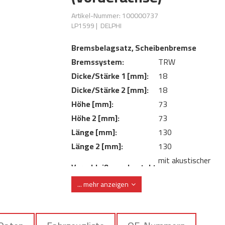
Artikel-Nummer: 100000737
LP1599
|
DELPHI
Bremsbelagsatz, Scheibenbremse
Bremssystem:
TRW
Dicke/Stärke 1 [mm]:
18
Dicke/Stärke 2 [mm]:
18
Höhe [mm]:
73
Höhe 2 [mm]:
73
Länge [mm]:
130
Länge 2 [mm]:
130
mit akustischer
Verschleißwarnkontakt:
Verschleißwarnung
... mehr anzeigen
mit integriertem
Verschleißwarnkontakt:
Verschleißsensor
WVA-Nummer:
23081 23082 230