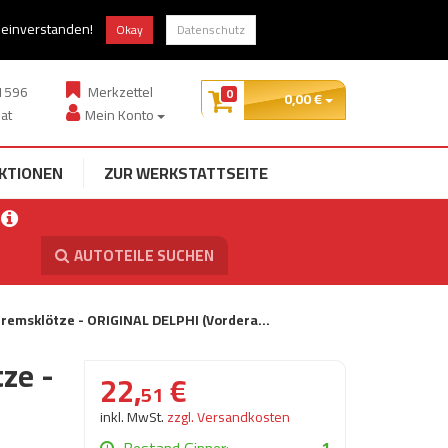
zung
Guter Preis, gute Qualität
t einverstanden!
Okay
Datenschutz
1596
Merkzettel
0
0,
00
€
at
Mein Konto
KTIONEN
ZUR WERKSTATTSEITE
AUTOTEILE SUCHEN
remsklötze - ORIGINAL DELPHI (Vordera…
ze -
22,
€
51
inkl. MwSt.
zzgl. Versandkosten