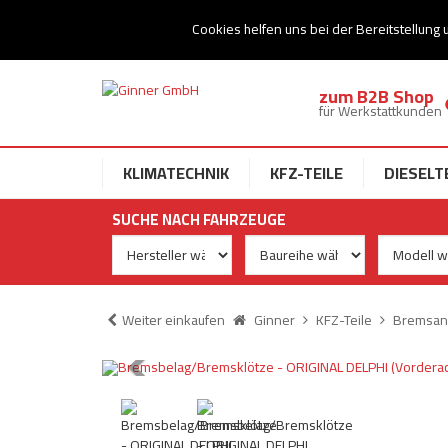
Ihr Speziallist für Dieseltechnik
Cookies helfen uns bei der Bereitstellung 
zum B2B Shop
für Werkstattkunden
KLIMATECHNIK
KFZ-TEILE
DIESELT
SUCHE NACH FAHRZEUGE
Weiter einkaufen
Ginner
KFZ-Teile
Bremsan