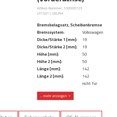
Artikel-Nummer: 100000729
LP1591
|
DELPHI
Bremsbelagsatz, Scheibenbremse
Bremssystem:
Volkswagen
Dicke/Stärke 1 [mm]:
19
Dicke/Stärke 2 [mm]:
19
Höhe [mm]:
50
Höhe 2 [mm]:
50
Länge [mm]:
142
Länge 2 [mm]:
142
nicht für
Verschleißwarnkontakt:
Verschleißwarnanze
... mehr anzeigen
vorbereitet
ohne integrierten
Verschleißwarnkontakt:
Verschleißsensor