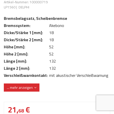
Artikel-Nummer: 100000719
AdBlue
ANMELDEN
LP1560
|
DELPHI
Lecksuchtechnik
Klimaanlage
Stecker für Injektore
Werkstattausrüstung 
Bremsbelagsatz, Scheibenbremse
REGISTRIEREN
Spülung/Reinigung
Kühlung
Ersatzeile/Einzelteile
Bremssystem:
Akebono
Reiniger/ Verbrauchsm
MERKZETTEL
Werkzeuge & kleine He
Elektrik
Dicke/Stärke 1 [mm]:
18
Dichtmasse
Dicke/Stärke 2 [mm]:
18
zum B2B Shop
Kältemittelidentifikatio
Kupplung/-anbauteile
für Werkstattkunden
Höhe [mm]:
52
Prüföl Dieselprüfständ
Höhe 2 [mm]:
52
Lokring
Abgasanlage
Länge [mm]:
132
Öle
Fittinge/ Schlauchansc
Wischerblätter
Länge 2 [mm]:
132
Schläuche
Verschleißwarnkontakt:
mit akustischer Verschleißwarnung
Benzineinspritzung
Verschleißwarnkontakt:
mit integriertem Verschleißsensor
... mehr anzeigen
WVA-Nummer:
23088 23089 23090
Weitere Kategorien
21,
€
68