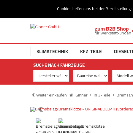
Ihr Speziallist für Dieseltechnik
Cookies helfen uns bei der Bereitstellung 
zum B2B Shop
für Werkstattkunden
KLIMATECHNIK
KFZ-TEILE
DIESELT
SUCHE NACH FAHRZEUGE
Weiter einkaufen
Ginner
KFZ-Teile
Bremsan