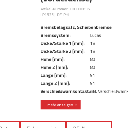
Artikel-Nummer: 100000695
LP1535
|
DELPHI
Bremsbelagsatz, Scheibenbremse
Bremssystem:
Lucas
Dicke/Stärke 1 [mm]:
18
Dicke/Stärke 2 [mm]:
18
Höhe [mm]:
80
Höhe 2 [mm]:
80
Länge [mm]:
91
Länge 2 [mm]:
91
Verschleißwarnkontakt:
inkl. Verschleißwar
mit integriertem
Verschleißwarnkontakt:
... mehr anzeigen
Verschleißsensor
WVA-Nummer:
20651 21635 231