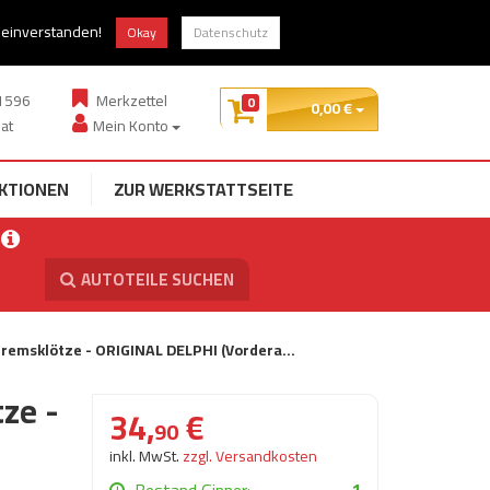
zung
Guter Preis, gute Qualität
t einverstanden!
Okay
Datenschutz
1596
Merkzettel
0
0,
00
€
at
Mein Konto
KTIONEN
ZUR WERKSTATTSEITE
AUTOTEILE SUCHEN
remsklötze - ORIGINAL DELPHI (Vordera…
ze -
34,
€
90
inkl. MwSt.
zzgl. Versandkosten