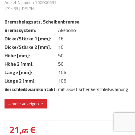
Artikel-Nummer: 100000637
AdBlue
ANMELDEN
LP1439
|
DELPHI
Lecksuchtechnik
Klimaanlage
Stecker für Injektore
Werkstattausrüstung 
Bremsbelagsatz, Scheibenbremse
REGISTRIEREN
Spülung/Reinigung
Kühlung
Ersatzeile/Einzelteile
Bremssystem:
Akebono
Reiniger/ Verbrauchsm
MERKZETTEL
Werkzeuge & kleine He
Elektrik
Dicke/Stärke 1 [mm]:
16
Dichtmasse
Dicke/Stärke 2 [mm]:
16
zum B2B Shop
Kältemittelidentifikatio
Kupplung/-anbauteile
für Werkstattkunden
Höhe [mm]:
50
Prüföl Dieselprüfständ
Höhe 2 [mm]:
50
Lokring
Abgasanlage
Länge [mm]:
106
Öle
Fittinge/ Schlauchansc
Wischerblätter
Länge 2 [mm]:
106
Schläuche
Verschleißwarnkontakt:
mit akustischer Verschleißwarnung
Benzineinspritzung
Verschleißwarnkontakt:
mit integriertem Verschleißsensor
... mehr anzeigen
WVA-Nummer:
23662
Weitere Kategorien
21,
€
65