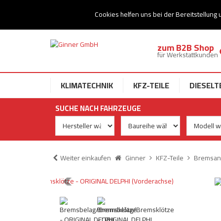
Ihr Speziallist für Dieseltechnik
Cookies helfen uns bei der Bereitstellung 
zum B2B Shop
für Werkstattkunden
KLIMATECHNIK
KFZ-TEILE
DIESELT
SUCHE NACH FAHRZEUGE
Weiter einkaufen
Ginner
KFZ-Teile
Bremsan