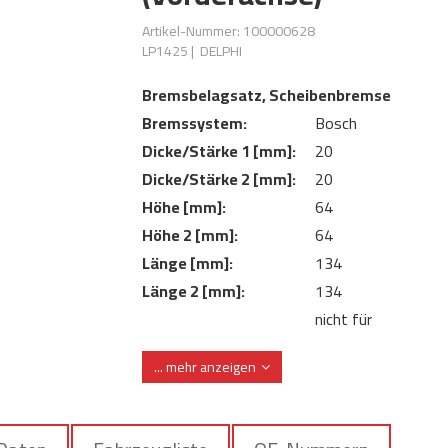
Artikel-Nummer: 100000628
LP1425
|
DELPHI
Bremsbelagsatz, Scheibenbremse
Bremssystem:
Bosch
Dicke/Stärke 1 [mm]:
20
Dicke/Stärke 2 [mm]:
20
Höhe [mm]:
64
Höhe 2 [mm]:
64
Länge [mm]:
134
Länge 2 [mm]:
134
nicht für
Verschleißwarnkontakt:
Verschleißwarnanze
... mehr anzeigen
vorbereitet
ohne integrierten
Verschleißwarnkontakt:
Verschleißsensor