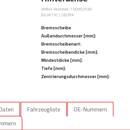
Artikel-Nummer: 100002938
BG3673C
|
DELPHI
Bremsscheibe
Außendurchmesser [mm]:
Bremsscheibenart:
Bremsscheibendicke [mm]:
Mindestdicke [mm]:
Tiefe [mm]:
Zentrierungsdurchmesser [mm]:
 Daten
Fahrzeugliste
OE-Nummern
ummern