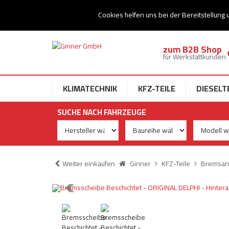
Ihr Speziallist für Dieseltechnik
Cookies helfen uns bei der Bereitstellung 
zum B2B Shop
für Werkstattkunden
KLIMATECHNIK
KFZ-TEILE
DIESELT
SUCHE NACH FAHRZEUGE
Weiter einkaufen
Ginner
KFZ-Teile
Bremsan